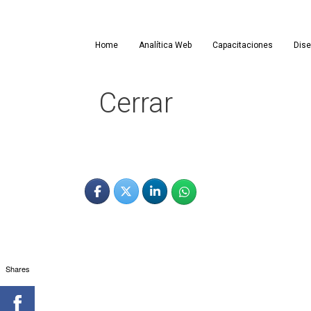
Saltar
al
contenido
Home
Analítica Web
Capacitaciones
Dis
Cerrar
Shares