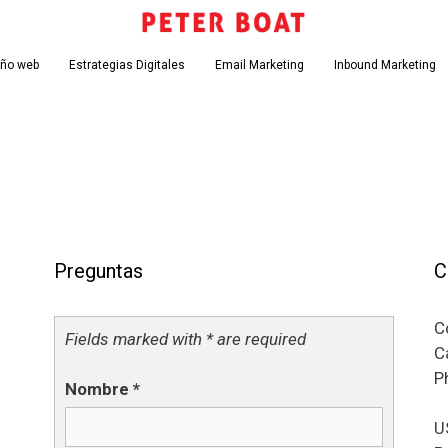
eño web
Estrategias Digitales
Email Marketing
Inbound Marketing
Preguntas
C
C
Fields marked with * are required
C
P
Nombre
*
U