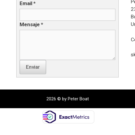
P
Email
*
2
B
U
Mensaje
*
C
s
Enviar
2026 © by Peter Boat