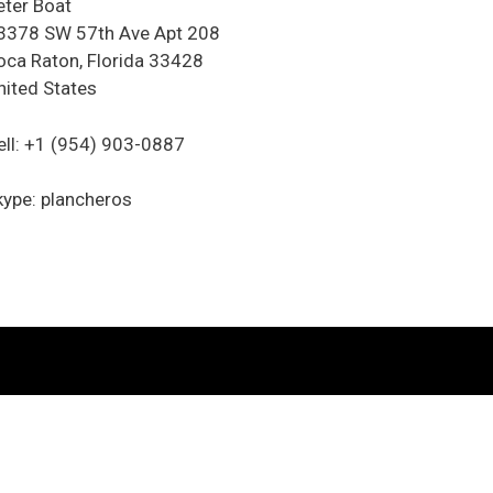
eter Boat
3378 SW 57th Ave Apt 208
oca Raton, Florida 33428
nited States
ell: +1 (954) 903-0887
kype: plancheros