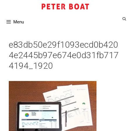
Saltar
al
contenido
Menu
e83db50e29f1093ecd0b420
4e2445b97e674e0d31fb717
4194_1920