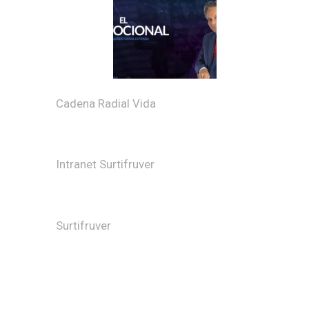
Cadena Radial Vida
Intranet Surtifruver
Surtifruver