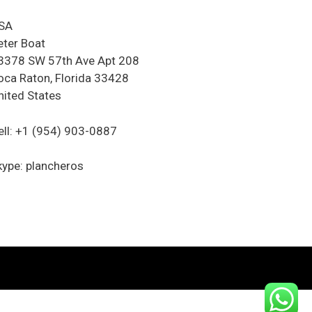
SA
eter Boat
3378 SW 57th Ave Apt 208
oca Raton, Florida 33428
nited States
ell: +1 (954) 903-0887
kype: plancheros