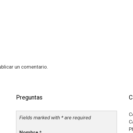
blicar un comentario.
Preguntas
C
C
Fields marked with * are required
C
P
Nombre
*