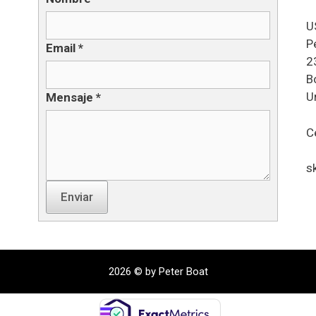
U
P
Email
*
2
B
U
Mensaje
*
C
s
Enviar
2026 © by Peter Boat