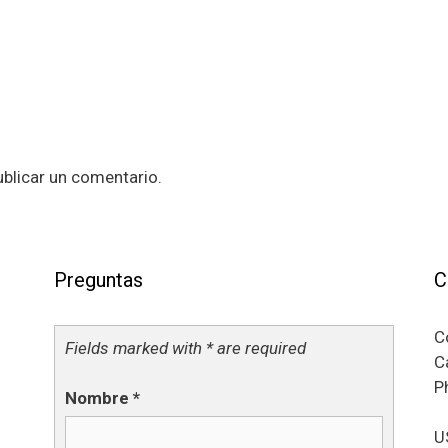
blicar un comentario.
Preguntas
C
C
Fields marked with * are required
C
P
Nombre
*
U