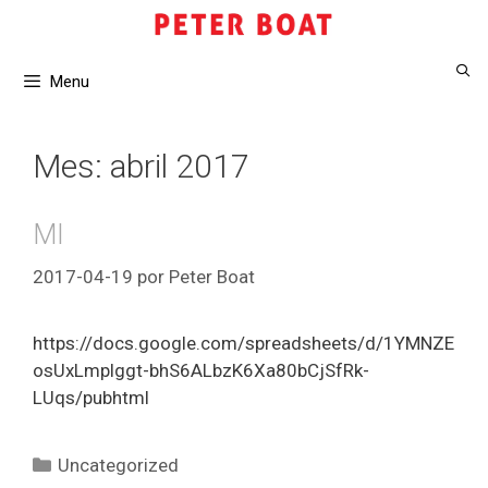
Saltar
al
contenido
Menu
Mes:
abril 2017
MI
2017-04-19
por
Peter Boat
https://docs.google.com/spreadsheets/d/1YMNZE
osUxLmplggt-bhS6ALbzK6Xa80bCjSfRk-
LUqs/pubhtml
Categorías
Uncategorized