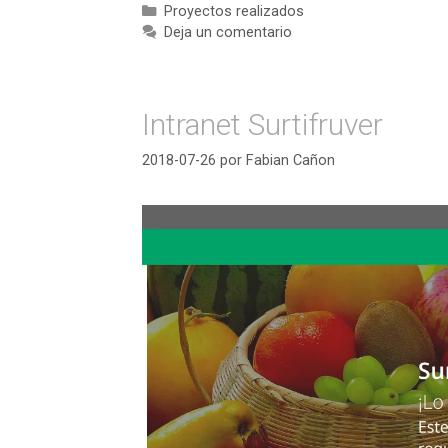
Categorías
Proyectos realizados
Deja un comentario
Intranet Surtifruver
2018-07-26
por
Fabian Cañon