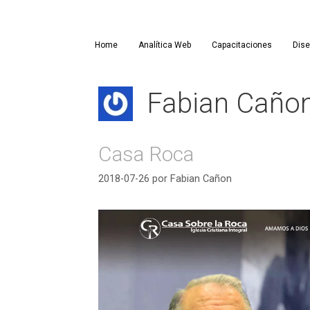
Saltar
al
contenido
Home
Analítica Web
Capacitaciones
Dis
Fabian Caño
Casa Roca
2018-07-26
por
Fabian Cañon