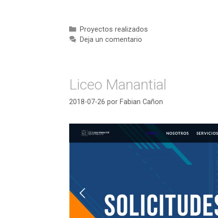
Categorías
Proyectos realizados
Deja un comentario
Liceo Manantial
2018-07-26
por
Fabian Cañon